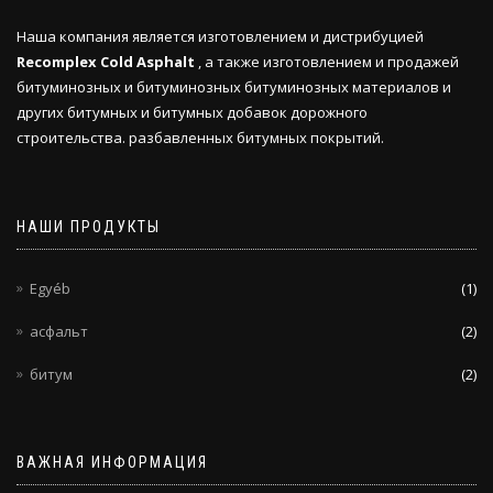
Наша компания является изготовлением и дистрибуцией
Recomplex Cold Asphalt
, а также изготовлением и продажей
битуминозных и битуминозных битуминозных материалов и
других битумных и битумных добавок дорожного
строительства. разбавленных битумных покрытий.
НАШИ ПРОДУКТЫ
Egyéb
(1)
асфальт
(2)
битум
(2)
ВАЖНАЯ ИНФОРМАЦИЯ