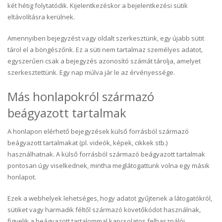
két hétig folytatódik. Kijelentkezéskor a bejelentkezési sütik
eltávolításra kerülnek.
Amennyiben bejegyzést vagy oldalt szerkesztünk, egy újabb sütit
tárol el a böngészőnk. Ez a süti nem tartalmaz személyes adatot,
egyszerűen csak a bejegyzés azonosító számát tárolja, amelyet
szerkesztettünk. Egy nap múlva jár le az érvényessége.
Más honlapokról származó
beágyazott tartalmak
A honlapon elérhető bejegyzések külső forrásból származó
beágyazott tartalmakat (pl. videók, képek, cikkek stb.)
használhatnak. A külső forrásból származó beágyazott tartalmak
pontosan úgy viselkednek, mintha meglátogattunk volna egy másik
honlapot.
Ezek a webhelyek lehetséges, hogy adatot gyűjtenek a látogatókról,
sütiket vagy harmadik féltől származó követőkódot használnak,
figyelik a beágyazott tartalommal kapcsolatos felhasználói