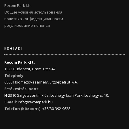
Recom Park kft.
Общие условия использования
политика конфиденциальности
регулирование-печенья
КОНТАКТ
Recom Park Kft.
1023 Budapest, Ürömi utca 47.
Telephely:
6800 Hódmezővásárhely, Erzsébeti út 7/A.
Értékesítési pont:
H-2310 Szigetszentmiklós, Leshegy Ipari Park, Leshegy u. 10.
E-mail:
info@recompark.hu
Telefon (központ):
+36/30-392-9628