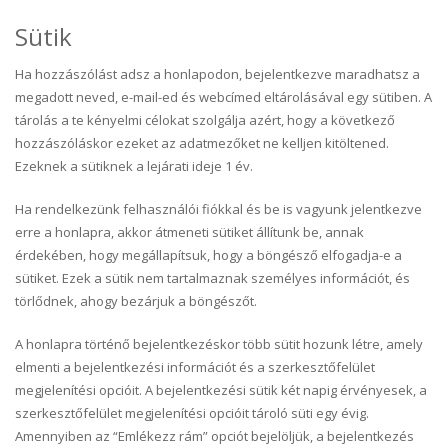
Sütik
Ha hozzászólást adsz a honlapodon, bejelentkezve maradhatsz a
megadott neved, e-mail-ed és webcímed eltárolásával egy sütiben. A
tárolás a te kényelmi célokat szolgálja azért, hogy a következő
hozzászóláskor ezeket az adatmezőket ne kelljen kitöltened.
Ezeknek a sütiknek a lejárati ideje 1 év.
Ha rendelkezünk felhasználói fiókkal és be is vagyunk jelentkezve
erre a honlapra, akkor átmeneti sütiket állítunk be, annak
érdekében, hogy megállapítsuk, hogy a böngésző elfogadja-e a
sütiket. Ezek a sütik nem tartalmaznak személyes információt, és
törlődnek, ahogy bezárjuk a böngészőt.
A honlapra történő bejelentkezéskor több sütit hozunk létre, amely
elmenti a bejelentkezési információt és a szerkesztőfelület
megjelenítési opcióit. A bejelentkezési sütik két napig érvényesek, a
szerkesztőfelület megjelenítési opcióit tároló süti egy évig.
Amennyiben az “Emlékezz rám” opciót bejelöljük, a bejelentkezés