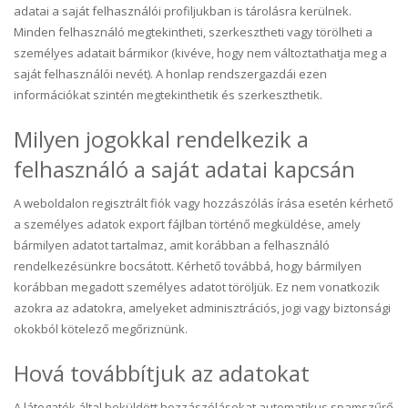
adatai a saját felhasználói profiljukban is tárolásra kerülnek.
Minden felhasználó megtekintheti, szerkesztheti vagy törölheti a
személyes adatait bármikor (kivéve, hogy nem változtathatja meg a
saját felhasználói nevét). A honlap rendszergazdái ezen
információkat szintén megtekinthetik és szerkeszthetik.
Milyen jogokkal rendelkezik a
felhasználó a saját adatai kapcsán
A weboldalon regisztrált fiók vagy hozzászólás írása esetén kérhető
a személyes adatok export fájlban történő megküldése, amely
bármilyen adatot tartalmaz, amit korábban a felhasználó
rendelkezésünkre bocsátott. Kérhető továbbá, hogy bármilyen
korábban megadott személyes adatot töröljük. Ez nem vonatkozik
azokra az adatokra, amelyeket adminisztrációs, jogi vagy biztonsági
okokból kötelező megőriznünk.
Hová továbbítjuk az adatokat
A látogatók által beküldött hozzászólásokat automatikus spamszűrő