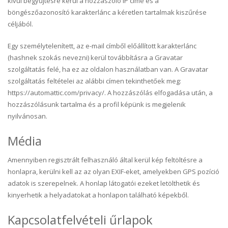
kívül begyűjtésre kerül a hozzászóló IP címe és a
böngészőazonosító karakterlánc a kéretlen tartalmak kiszűrése
céljából.
Egy személytelenített, az e-mail címből előállított karakterlánc
(hashnek szokás nevezni) kerül továbbításra a Gravatar
szolgáltatás felé, ha ez az oldalon használatban van. A Gravatar
szolgáltatás feltételei az alábbi címen tekinthetőek meg:
https://automattic.com/privacy/. A hozzászólás elfogadása után, a
hozzászólásunk tartalma és a profil képünk is megjelenik
nyilvánosan.
Média
Amennyiben regisztrált felhasználó által kerül kép feltöltésre a
honlapra, kerülni kell az az olyan EXIF-eket, amelyekben GPS pozíció
adatok is szerepelnek. A honlap látogatói ezeket letölthetik és
kinyerhetik a helyadatokat a honlapon található képekből.
Kapcsolatfelvételi űrlapok